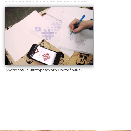
✅«Узорочье Ялуторовского Притоболья»